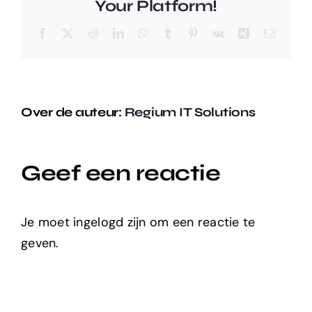
Your Platform!
Facebook
X
Reddit
LinkedIn
WhatsApp
Tumblr
Pinterest
Vk
Xing
E-
mail
Over de auteur:
Regium IT Solutions
Geef een reactie
Je moet ingelogd zijn om een reactie te
geven.