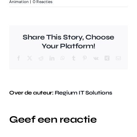
Animation
|
0 Reacties
Share This Story, Choose
Your Platform!
Facebook
X
Reddit
LinkedIn
WhatsApp
Tumblr
Pinterest
Vk
Xing
E-
mail
Over de auteur:
Regium IT Solutions
Geef een reactie