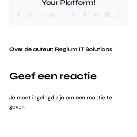
Your Platform!
Facebook
X
Reddit
LinkedIn
WhatsApp
Tumblr
Pinterest
Vk
Xing
E-
mail
Over de auteur:
Regium IT Solutions
Geef een reactie
Je moet ingelogd zijn om een reactie te
geven.