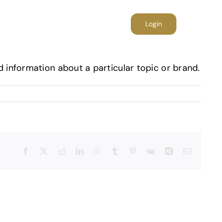
folio
Blog
Contact
Login
d information about a particular topic or brand.
Facebook
X
Reddit
LinkedIn
WhatsApp
Tumblr
Pinterest
Vk
Xing
E-
mail