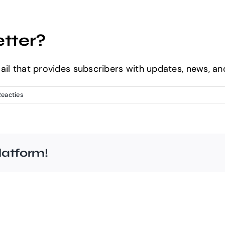
Home
About Us
Solutions
Port
etter?
ail that provides subscribers with updates, news, an
Reacties
latform!